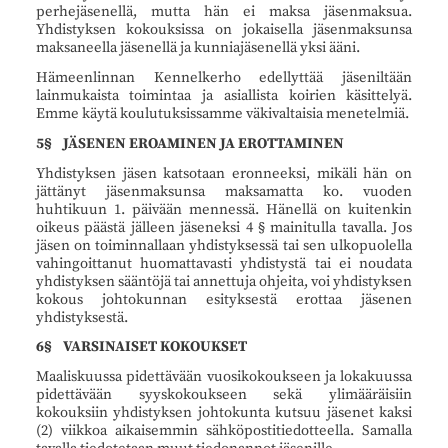
perhejäsenellä, mutta hän ei maksa jäsenmaksua.
Yhdistyksen kokouksissa on jokaisella jäsenmaksunsa
maksaneella jäsenellä ja kunniajäsenellä yksi ääni.
Hämeenlinnan Kennelkerho edellyttää jäseniltään
lainmukaista toimintaa ja asiallista koirien käsittelyä.
Emme käytä koulutuksissamme väkivaltaisia menetelmiä.
5§ JÄSENEN EROAMINEN JA EROTTAMINEN
Yhdistyksen jäsen katsotaan eronneeksi, mikäli hän on
jättänyt jäsenmaksunsa maksamatta ko. vuoden
huhtikuun 1. päivään mennessä. Hänellä on kuitenkin
oikeus päästä jälleen jäseneksi 4 § mainitulla tavalla. Jos
jäsen on toiminnallaan yhdistyksessä tai sen ulkopuolella
vahingoittanut huomattavasti yhdistystä tai ei noudata
yhdistyksen sääntöjä tai annettuja ohjeita, voi yhdistyksen
kokous johtokunnan esityksestä erottaa jäsenen
yhdistyksestä.
6§ VARSINAISET KOKOUKSET
Maaliskuussa pidettävään vuosikokoukseen ja lokakuussa
pidettävään syyskokoukseen sekä ylimääräisiin
kokouksiin yhdistyksen johtokunta kutsuu jäsenet kaksi
(2) viikkoa aikaisemmin sähköpostitiedotteella. Samalla