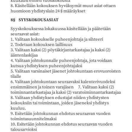
kuukausi ennen vuosikokousta
8. Käsitellään kokouksen hyväksymät muut asiat ottaen
huomioon yhdistyslain 24 § määräykset
8§ SYYSKOKOUSASIAT
Syyskokouksessa lokakuussa käsitellään ja päätetään
seuraavat asiat:
1. Valitaan kokoukselle puheenjohtaja ja sihteeri
2. Todetaan kokouksen laillisuus
3. Valitaan kaksi (2) pöytäkirjantarkastajaa ja kaksi (2)
ääntenlaskijaa
4. Valitaan johtokunnalle puheenjohtaja, jota voidaan
kutsua yhdistyksen puheenjohtajaksi
5. Valitaan varsinaiset jäsenet johtokuntaan erovuoroisten
tilalle
6. Valitaan johtokuntaan seuraavaksi kalenterivuodeksi
ensimmäinen ja toinen varajäsen 7. Valitaan kaksi (2)
toiminnantarkastajaa ja kaksi (2) varatoiminnantarkastajaa
8. Valitaan yhdistyksen edustajat niiden yhdistysten
kokouksiin tai toimintaan, joiden jäseneksi yhdistys
kuuluu.
9. Esitetään johtokunnan ehdotus seuraavan vuoden
toimintasuunnitelmaksi
10. Esitetään johtokunnan ehdotus seuraavan vuoden
talousarvioksi