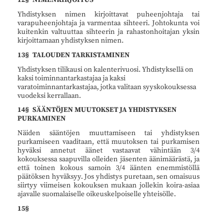
Yhdistyksen nimen kirjoittavat puheenjohtaja tai
varapuheenjohtaja ja varmentaa sihteeri. Johtokunta voi
kuitenkin valtuuttaa sihteerin ja rahastonhoitajan yksin
kirjoittamaan yhdistyksen nimen.
13§ TALOUDEN TARKISTAMINEN
Yhdistyksen tilikausi on kalenterivuosi. Yhdistyksellä on
kaksi toiminnantarkastajaa ja kaksi
varatoiminnantarkastajaa, jotka valitaan syyskokouksessa
vuodeksi kerrallaan.
14§ SÄÄNTÖJEN MUUTOKSET JA YHDISTYKSEN
PURKAMINEN
Näiden sääntöjen muuttamiseen tai yhdistyksen
purkamiseen vaaditaan, että muutoksen tai purkamisen
hyväksi annetut äänet vastaavat vähintään 3/4
kokouksessa saapuvilla olleiden jäsenten äänimäärästä, ja
että toinen kokous samoin 3/4 äänten enemmistöllä
päätöksen hyväksyy. Jos yhdistys puretaan, sen omaisuus
siirtyy viimeisen kokouksen mukaan jollekin koira-asiaa
ajavalle suomalaiselle oikeuskelpoiselle yhteisölle.
15§