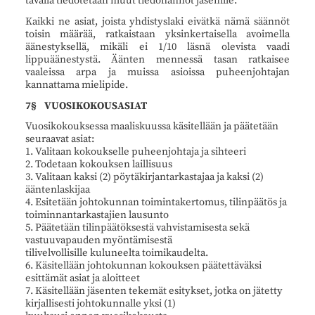
tavalla tiedotetaan muut tiedonannot jäsenille.
Kaikki ne asiat, joista yhdistyslaki eivätkä nämä säännöt
toisin määrää, ratkaistaan yksinkertaisella avoimella
äänestyksellä, mikäli ei 1/10 läsnä olevista vaadi
lippuäänestystä. Äänten mennessä tasan ratkaisee
vaaleissa arpa ja muissa asioissa puheenjohtajan
kannattama mielipide.
7§ VUOSIKOKOUSASIAT
Vuosikokouksessa maaliskuussa käsitellään ja päätetään
seuraavat asiat:
1. Valitaan kokoukselle puheenjohtaja ja sihteeri
2. Todetaan kokouksen laillisuus
3. Valitaan kaksi (2) pöytäkirjantarkastajaa ja kaksi (2)
ääntenlaskijaa
4. Esitetään johtokunnan toimintakertomus, tilinpäätös ja
toiminnantarkastajien lausunto
5. Päätetään tilinpäätöksestä vahvistamisesta sekä
vastuuvapauden myöntämisestä
tilivelvollisille kuluneelta toimikaudelta.
6. Käsitellään johtokunnan kokouksen päätettäväksi
esittämät asiat ja aloitteet
7. Käsitellään jäsenten tekemät esitykset, jotka on jätetty
kirjallisesti johtokunnalle yksi (1)