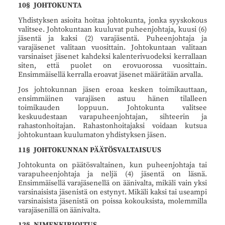
10§ JOHTOKUNTA
Yhdistyksen asioita hoitaa johtokunta, jonka syyskokous
valitsee. Johtokuntaan kuuluvat puheenjohtaja, kuusi (6)
jäsentä ja kaksi (2) varajäsentä. Puheenjohtaja ja
varajäsenet valitaan vuosittain. Johtokuntaan valitaan
varsinaiset jäsenet kahdeksi kalenterivuodeksi kerrallaan
siten, että puolet on erovuorossa vuosittain.
Ensimmäisellä kerralla eroavat jäsenet määrätään arvalla.
Jos johtokunnan jäsen eroaa kesken toimikauttaan,
ensimmäinen varajäsen astuu hänen tilalleen
toimikauden loppuun. Johtokunta valitsee
keskuudestaan varapuheenjohtajan, sihteerin ja
rahastonhoitajan. Rahastonhoitajaksi voidaan kutsua
johtokuntaan kuulumaton yhdistyksen jäsen.
11§ JOHTOKUNNAN PÄÄTÖSVALTAISUUS
Johtokunta on päätösvaltainen, kun puheenjohtaja tai
varapuheenjohtaja ja neljä (4) jäsentä on läsnä.
Ensimmäisellä varajäsenellä on äänivalta, mikäli vain yksi
varsinaisista jäsenistä on estynyt. Mikäli kaksi tai useampi
varsinaisista jäsenistä on poissa kokouksista, molemmilla
varajäsenillä on äänivalta.
12§ NIMENKIRJOITUS