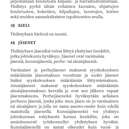
järjestämään koulutusta kilpailu- ja harrastustoimintaan.
Yhdistys pyrkii tähän erilaisten kurssien, ohjattujen
koulutusten, kokeiden, kilpailujen, luentojen, leirien
sekä muiden samankaltaisten tapahtumien avulla.
3§ KIELI
Yhdistyksen kielenä on suomi.
4§ JÄSENET
Yhdistyksen jäseniksi voivat liittyä yksityiset henkilöt,
jotka johtokunta hyväksyy. Jäsenet ovat varsinaisia
jäseniä, kunniajäseniä, perhe- tai ainaisjäseniä.
Varsinaiset ja perhejäsenet maksavat syyskokouksen
määräämän jäsenmaksun vuosittain ja uudet jäsenet
lisäksi syyskokouksen määräämän liittymismaksun.
Ainaisjäsenet maksavat syyskokouksen määräämän
ainaisjäsenmaksun kerralla ja ovat sen jälkeen vapaat
jäsenmaksusta. Perhejäseneksi hyväksytään sellaisen
perheen jäseniä, jonka joku muu jäsen on jo varsinainen
tai ainaisjäsen ja jolla on sama asunto-osoite kuin edellä
mainitulla jäsenellä. Kunniajäseneksi voi yhdistys
johtokunnan esityksestä kutsua henkilön, joka on
ansioituneesti työskennellyt yhdistyksen hyväksi.
Kunniajäsenellä on samat oikeudet kuin vuosi- ja