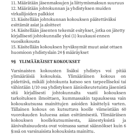
11. Määrätään jäsenmaksujen ja liittymismaksun suuruus
12. Määrätään johtokunnan ja yhdistyksen muiden
virkailijoiden palkkiot
13. Käsitellään johtokunnan kokouksen päätettäväksi
esittämät asiat ja aloitteet
14. Käsitellään jäsenten tekemät esitykset, jotka on jätetty
kirjallisesti johtokunnalle yksi (1) kuukausi ennen
vuosikokousta
15. Käsitellään kokouksen hyväksymät muut asiat ottaen
huomioon yhdistyslain 24 § määräykset
9§ YLIMÄÄRÄISET KOKOUKSET
Varsinaisten kokousten lisäksi yhdistys voi pitää
ylimääräisiä kokouksia. Ylimääräinen kokous on
pidettävä, mikäli johtokunta katsoo sen tarpeelliseksi tai
vähintään 1/10 osa yhdistyksen äänioikeutetuista jäsenistä
sitä kirjallisesti johtokunnalta vaatii kokouksen
tarkoituksen ilmoittaen, kummassakin tapauksessa vain
kokouskutsussa mainittujen asioiden käsittelyä varten.
Tällainen kokous on kutsuttava koolle viimeistään 60
vuorokauden kuluessa asian esittämisestä. Ylimääräisen
kokouksen koollekutsumisesta, äänestyksistä ja
äänivaltaisuudesta ovat voimassa samat säännökset kuin 6
§:ssä on varsinaisista kokouksista mainittu.